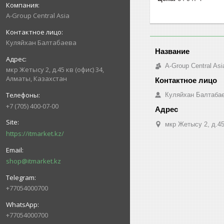
A-Group Central Asia
Куляйхан Балтабаева
A-Group Central Asi
мкр Жетысу 2, д.45 кв (офис) 34,
Алматы, Казахстан
Куляйхан Балтаба
+7 (705) 400-07-00
мкр Жетысу 2, д.45
https://itmarket.kz/
shop@itmarket.kz
+77054000700
+77054000700