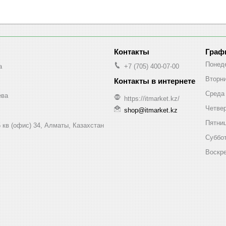
Граф
Понед
a
+7 (705) 400-07-00
Вторн
Среда
ева
https://itmarket.kz/
Четве
shop@itmarket.kz
Пятни
 кв (офис) 34, Алматы, Казахстан
Суббо
Воскр