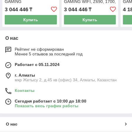
GAMING
GAMING WIFI, Z690, 1700,
GAM
WIFI,Z690,1700,4xDIMM
4xDIMM DDR5, 2xPCI-E
4xDD
3 044 446
3 044 446
4 1
₸
₸
DDR5,3xPCI-E x16,PCI-E
x16, PCI-E x1, M.2,
PCIe
x1,M.2,
WIFI
Купить
Купить
О нас
Рейтинг не сформирован
Менее 5 отзывов за последний год
Работает с 05.11.2024
г. Алматы
мкр Жетысу 2, д.45 кв (офис) 34, Алматы, Казахстан
Контакты
Сегодня работает с 10:00 до 18:00
Показать весь график работы
О нас