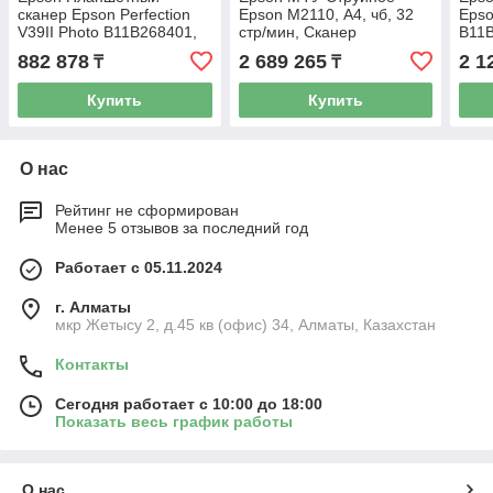
сканер Epson Perfection
Epson M2110, А4, чб, 32
Epso
V39II Photo B11B268401,
стр/мин, Сканер
B11B
А4, питание от micro-USB,
1200x2400dpi, USB,
А4, 
882 878
2 689 265
2 1
₸
₸
LED, 4800 dpi
Ethernet, C11CJ19401
DPI 
Купить
Купить
О нас
Рейтинг не сформирован
Менее 5 отзывов за последний год
Работает с 05.11.2024
г. Алматы
мкр Жетысу 2, д.45 кв (офис) 34, Алматы, Казахстан
Контакты
Сегодня работает с 10:00 до 18:00
Показать весь график работы
О нас