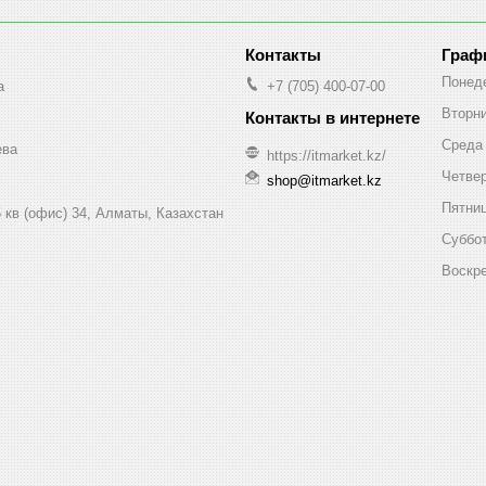
Граф
Понед
a
+7 (705) 400-07-00
Вторн
Среда
ева
https://itmarket.kz/
Четве
shop@itmarket.kz
Пятни
 кв (офис) 34, Алматы, Казахстан
Суббо
Воскр