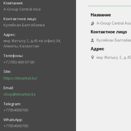
A-Group Central Asia
A-Group Central Asi
Куляйхан Балтабаева
Куляйхан Балтаба
мкр Жетысу 2, д.45 кв (офис) 34,
Алматы, Казахстан
мкр Жетысу 2, д.45
+7 (705) 400-07-00
https://itmarket.kz/
shop@itmarket.kz
+77054000700
+77054000700