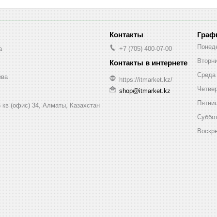
Граф
Понед
a
+7 (705) 400-07-00
Вторн
Среда
ева
https://itmarket.kz/
Четве
shop@itmarket.kz
Пятни
 кв (офис) 34, Алматы, Казахстан
Суббо
Воскр