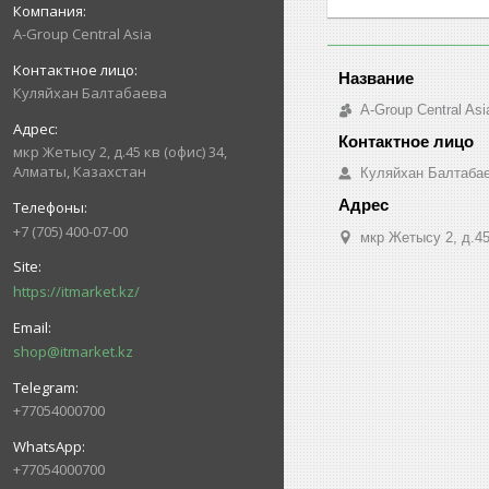
A-Group Central Asia
Куляйхан Балтабаева
A-Group Central Asi
мкр Жетысу 2, д.45 кв (офис) 34,
Алматы, Казахстан
Куляйхан Балтаба
+7 (705) 400-07-00
мкр Жетысу 2, д.45
https://itmarket.kz/
shop@itmarket.kz
+77054000700
+77054000700