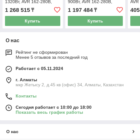
1320Вт, AVR 162-280В,
900Вт, AVR 162-280В,
AVR 
4хEURO, управление по
4хEURO, управление по
упра
1 268 515
1 197 484
405
₸
₸
USB, без комлекта
USB, без комлекта
комл
Купить
Купить
О нас
Рейтинг не сформирован
Менее 5 отзывов за последний год
Работает с 05.11.2024
г. Алматы
мкр Жетысу 2, д.45 кв (офис) 34, Алматы, Казахстан
Контакты
Сегодня работает с 10:00 до 18:00
Показать весь график работы
О нас