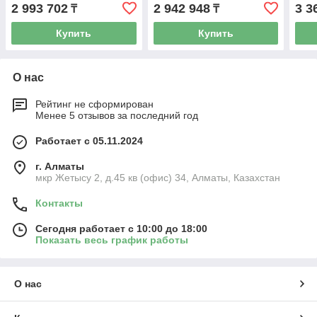
C13, управление по
C13,
2 993 702
2 942 948
3 3
₸
₸
USB/COM
USB
Купить
Купить
О нас
Рейтинг не сформирован
Менее 5 отзывов за последний год
Работает с 05.11.2024
г. Алматы
мкр Жетысу 2, д.45 кв (офис) 34, Алматы, Казахстан
Контакты
Сегодня работает с 10:00 до 18:00
Показать весь график работы
О нас