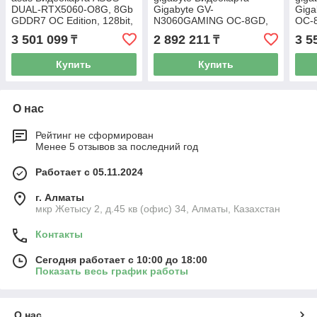
DUAL-RTX5060-O8G, 8Gb
Gigabyte GV-
Gig
GDDR7 OC Edition, 128bit,
N3060GAMING OC-8GD,
OC-
HDMI, DP, BOX
8Gb GDDR6, 128bit
128 
3 501 099
2 892 211
3 5
₸
₸
memory interface, HDMI,
DP, BOX
Купить
Купить
О нас
Рейтинг не сформирован
Менее 5 отзывов за последний год
Работает с 05.11.2024
г. Алматы
мкр Жетысу 2, д.45 кв (офис) 34, Алматы, Казахстан
Контакты
Сегодня работает с 10:00 до 18:00
Показать весь график работы
О нас