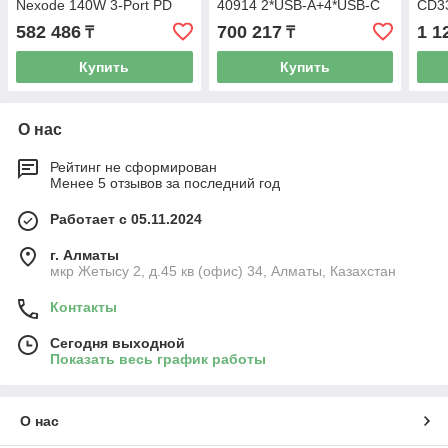
Nexode 140W 3-Port PD
40914 2*USB-A+4*USB-C
CD3
GaN Fast Charger EU
200W Desktop Fast
300W
582 486
700 217
1 1
₸
₸
(White), 15339
Charger
Char
Купить
Купить
О нас
Рейтинг не сформирован
Менее 5 отзывов за последний год
Работает с 05.11.2024
г. Алматы
мкр Жетысу 2, д.45 кв (офис) 34, Алматы, Казахстан
Контакты
Сегодня выходной
Показать весь график работы
О нас