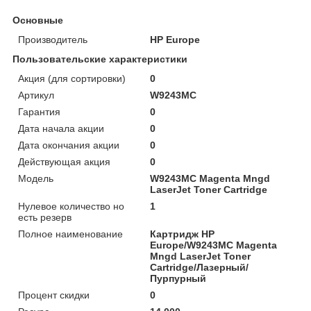
Основные
Производитель
HP Europe
Пользовательские характеристики
Акция (для сортировки)
0
Артикул
W9243MC
Гарантия
0
Дата начала акции
0
Дата окончания акции
0
Действующая акция
0
Модель
W9243MC Magenta Mngd
LaserJet Toner Cartridge
Нулевое количество но
1
есть резерв
Полное наименование
Картридж HP
Europe/W9243MC Magenta
Mngd LaserJet Toner
Cartridge/Лазерный/
Пурпурный
Процент скидки
0