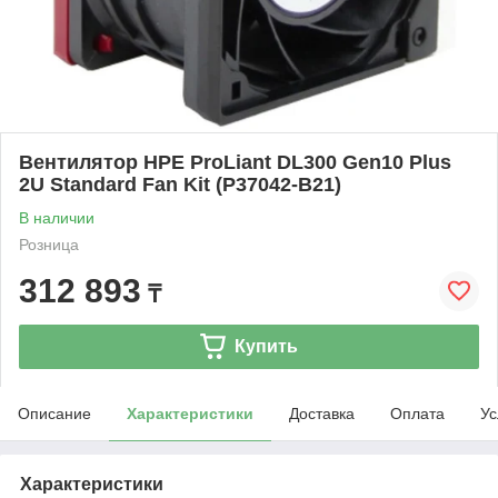
Вентилятор HPE ProLiant DL300 Gen10 Plus
2U Standard Fan Kit (P37042-B21)
В наличии
Розница
312 893
₸
Купить
Описание
Характеристики
Доставка
Оплата
Ус
Характеристики