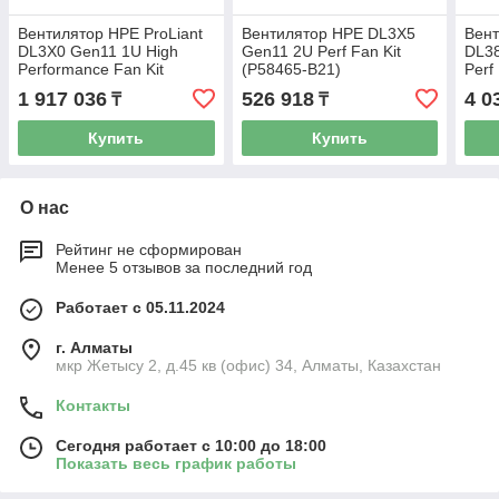
Вентилятор HPE ProLiant
Вентилятор HPE DL3X5
Вен
DL3X0 Gen11 1U High
Gen11 2U Perf Fan Kit
DL38
Performance Fan Kit
(P58465-B21)
Perf
(P48908-B21)
1 917 036
526 918
4 0
₸
₸
Купить
Купить
О нас
Рейтинг не сформирован
Менее 5 отзывов за последний год
Работает с 05.11.2024
г. Алматы
мкр Жетысу 2, д.45 кв (офис) 34, Алматы, Казахстан
Контакты
Сегодня работает с 10:00 до 18:00
Показать весь график работы