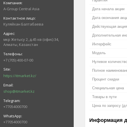
Гарантия
A-Group Central Asia
Дата начала акции
Дата окончания акц
Куляйхан Балтабаева
Действующая акция
Дополнительная и
мкр Жетысу 2, д.45 кв (офис) 34,
Интерфейс
Алматы, Казахстан
Модель
+7 (705) 400-07-00
Нулевое количество
Полное наименован
https://itmarket.kz/
Процент скидки
Специальная цена
shop@itmarket.kz
Товары в пути
Цена по запросу (д
+77054000700
Информация д
+77054000700