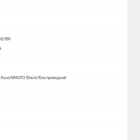
SE/BK
й
 Asus/MW203 Black//Беспроводной