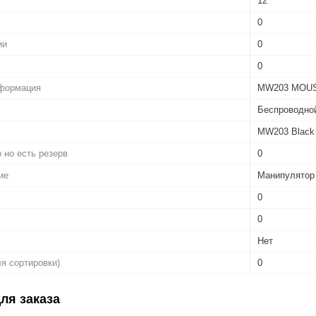
12
0
ии
0
0
нформация
MW203 MOU
Беспроводно
MW203 Black
 но есть резерв
0
ие
Манипулятор
0
0
Нет
ля сортировки)
0
ля заказа