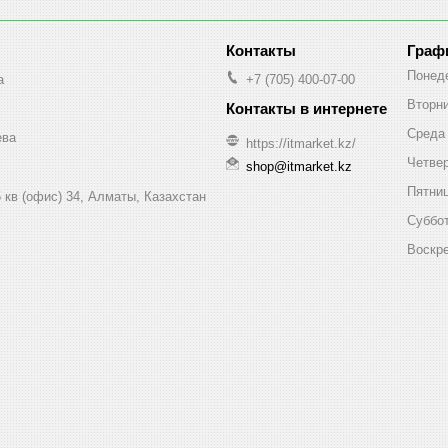
Граф
Понед
a
+7 (705) 400-07-00
Вторн
Среда
ева
https://itmarket.kz/
Четве
shop@itmarket.kz
Пятни
 кв (офис) 34, Алматы, Казахстан
Суббо
Воскр