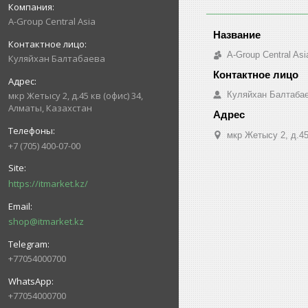
A-Group Central Asia
A-Group Central Asi
Куляйхан Балтабаева
Куляйхан Балтаба
мкр Жетысу 2, д.45 кв (офис) 34,
Алматы, Казахстан
мкр Жетысу 2, д.45
+7 (705) 400-07-00
https://itmarket.kz/
shop@itmarket.kz
+77054000700
+77054000700