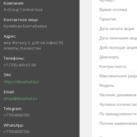
Артикул
A-Group Central Asia
Время отклика
Гарантия
Куляйхан Балтабаева
Дата начала акции
Дата окончания акц
мкр Жетысу 2, д.45 кв (офис) 34,
Действующая акция
Алматы, Казахстан
Диагональ
+7 (705) 400-07-00
Контрастность
Максимальное разр
https://itmarket.kz/
Модель
Наличие динамиков
shop@itmarket.kz
Нулевое количество
По принадлежности
+77054000700
Полное наименован
+77054000700