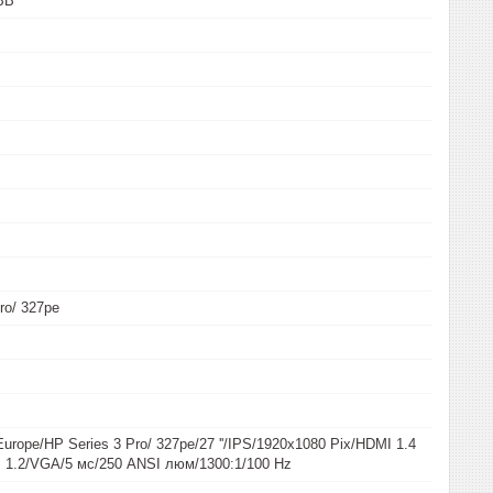
BB
ro/ 327pe
rope/HP Series 3 Pro/ 327pe/27 ''/IPS/1920x1080 Pix/HDMI 1.4
™ 1.2/VGA/5 мс/250 ANSI люм/1300:1/100 Hz