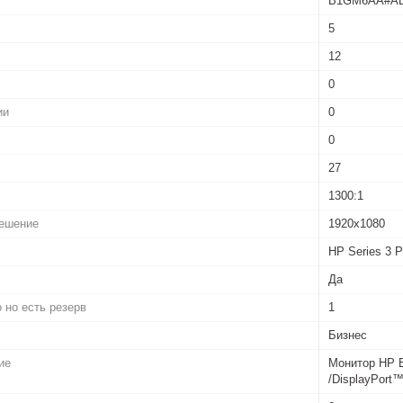
B1GM6AA#A
5
12
0
ии
0
0
27
1300:1
ешение
1920x1080
HP Series 3 P
Да
 но есть резерв
1
Бизнес
ие
Монитор HP Eu
/DisplayPort