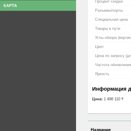
Процент скидки
КАРТА
Разъемы/порты
Специальная цена
Товары в пути
Углы обзора (верти
Цвет
Цена по запросу (д
Частота обновлени
Яркость
Информация д
Цена:
1 498 110 ₸