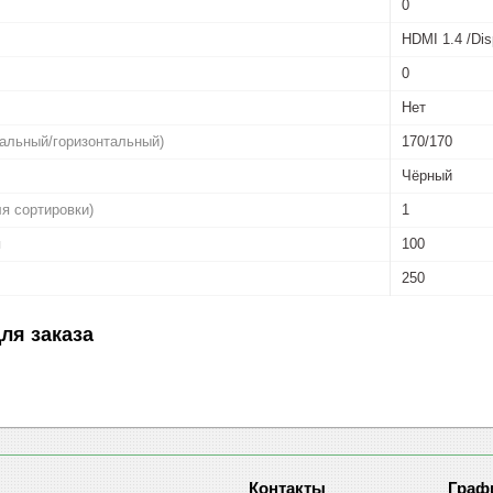
0
HDMI 1.4 /Di
0
Нет
кальный/горизонтальный)
170/170
Чёрный
ля сортировки)
1
я
100
250
ля заказа
Граф