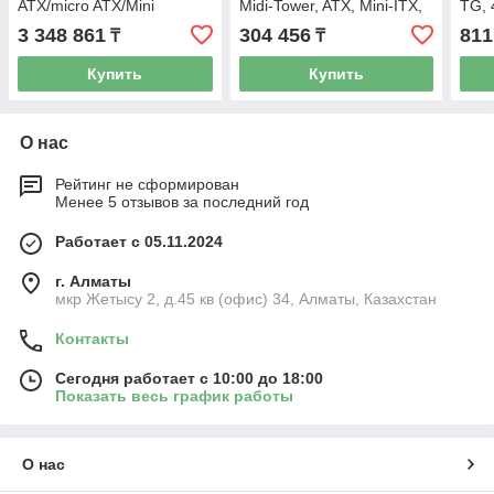
ATX/micro ATX/Mini
Midi-Tower, ATX, Mini-ITX,
TG,
ITX/EATX, USB 3.1,
Micro-ATX , 1х120 мм,
2xUS
3 348 861
304 456
811
₸
₸
3x120mm, AURA Sync, Без
Front Panel 1x USB
Type
БП,
Купить
Купить
О нас
Рейтинг не сформирован
Менее 5 отзывов за последний год
Работает с 05.11.2024
г. Алматы
мкр Жетысу 2, д.45 кв (офис) 34, Алматы, Казахстан
Контакты
Сегодня работает с 10:00 до 18:00
Показать весь график работы
О нас