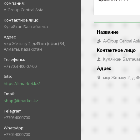
A-Group Central Asia
Куляйхан Балтабаева
A-Group Central Asi
мкр Жетысу 2, д.45 кв (офис) 34,
Алматы, Казахстан
Куляйхан Балтаба
+7 (705) 400-07-00
мкр Жетысу 2, д.45
https://itmarket.kz/
shop@itmarket.kz
+77054000700
+77054000700