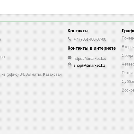
Граф
Понед
a
+7 (705) 400-07-00
Вторн
Среда
ева
https://itmarket.kz/
Четве
shop@itmarket.kz
Пятни
 кв (офис) 34, Алматы, Казахстан
Суббо
Воскр