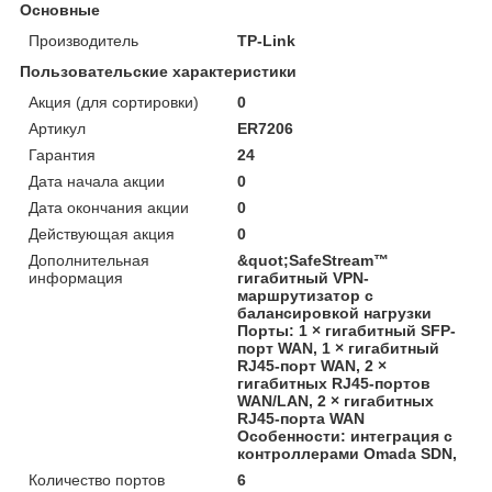
Основные
Производитель
TP-Link
Пользовательские характеристики
Акция (для сортировки)
0
Артикул
ER7206
Гарантия
24
Дата начала акции
0
Дата окончания акции
0
Действующая акция
0
Дополнительная
&quot;SafeStream™
информация
гигабитный VPN-
маршрутизатор с
балансировкой нагрузки
Порты: 1 × гигабитный SFP-
порт WAN, 1 × гигабитный
RJ45-порт WAN, 2 ×
гигабитных RJ45-портов
WAN/LAN, 2 × гигабитных
RJ45-порта WAN
Особенности: интеграция с
контроллерами Omada SDN,
Количество портов
6