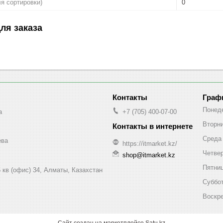
ля сортировки)
0
ля заказа
Граф
Понед
a
+7 (705) 400-07-00
Вторн
Среда
ева
https://itmarket.kz/
Четве
shop@itmarket.kz
Пятни
 кв (офис) 34, Алматы, Казахстан
Суббо
Воскр
Сайт создан на маркетплейсе
Satu.kz