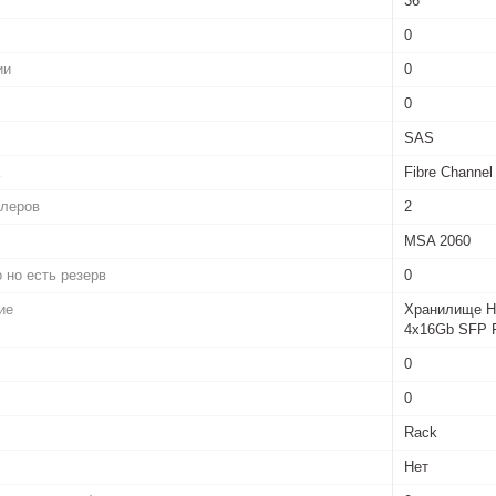
36
0
ии
0
0
SAS
Fibre Channel
ллеров
2
MSA 2060
 но есть резерв
0
ие
Хранилище HP
4x16Gb SFP F
0
0
Rack
Нет