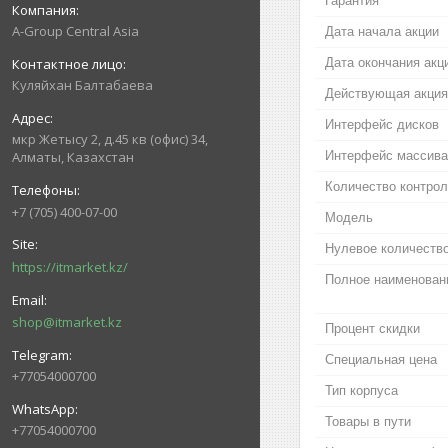
Гарантия
A-Group Central Asia
Дата начала акции
Дата окончания акц
Куляйхан Балтабаева
Действующая акция
Интерфейс дисков
мкр Жетысу 2, д.45 кв (офис) 34,
Интерфейс массива
Алматы, Казахстан
Количество контро
+7 (705) 400-07-00
Модель
Нулевое количество
https://itmarket.kz/
Полное наименован
shop@itmarket.kz
Процент скидки
Специальная цена
+77054000700
Тип корпуса
Товары в пути
+77054000700