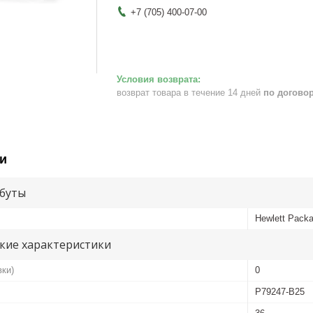
+7 (705) 400-07-00
возврат товара в течение 14 дней
по догово
и
буты
Hewlett Packa
кие характеристики
вки)
0
P79247-B25