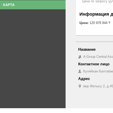
Цена по запросу (д
КАРТА
Информация д
Цена:
120 978 844 ₸
A-Group Central Asi
Куляйхан Балтаба
мкр Жетысу 2, д.45