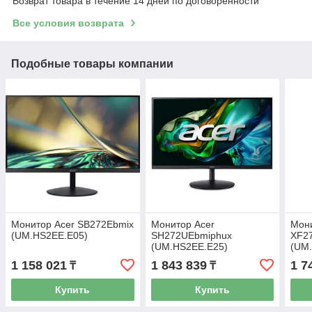
Возврат товара в течение 14 дней по договоренности
Все условия возврата
Подобные товары компании
Монитор Acer SB272Ebmix
Монитор Acer
Мони
(UM.HS2EE.E05)
SH272UEbmiphux
XF2
(UM.HS2EE.E25)
(UM
1 158 021
1 843 839
1 7
₸
₸
Купить
Купить