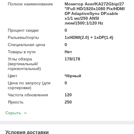
Полное наименование
Монитор Acer/KA272Gbip/27
''/Full HD/1920x1080 Pix/HDMI
DP AdaptiveSync DP.cable
x1/1 мс/250 ANSI
люм/1500:1/120 Hz
Процент скидки
0
Разъемы/порты
1xHDMI(2.0) + 1xDP(1.4)
Специальная цена
0
Товары в пути
Нет
Углы обзора
178/178
(вертикальный/
горизонтальный)
Цвет
Чёрный
Цена по запросу (для
0
сортировки)
Частота обновления
120
Яркость
250
Скрыть
Условия доставки