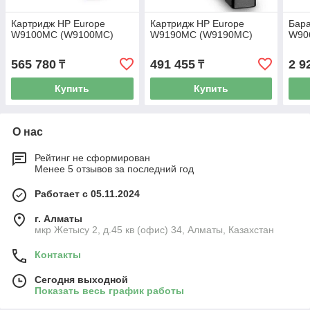
Картридж HP Europe
Картридж HP Europe
Бара
W9100MC (W9100MC)
W9190MC (W9190MC)
W90
565 780
491 455
2 9
₸
₸
Купить
Купить
О нас
Рейтинг не сформирован
Менее 5 отзывов за последний год
Работает с 05.11.2024
г. Алматы
мкр Жетысу 2, д.45 кв (офис) 34, Алматы, Казахстан
Контакты
Сегодня выходной
Показать весь график работы