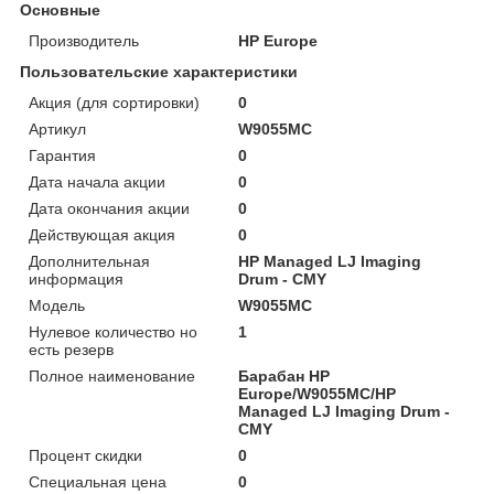
Основные
Производитель
HP Europe
Пользовательские характеристики
Акция (для сортировки)
0
Артикул
W9055MC
Гарантия
0
Дата начала акции
0
Дата окончания акции
0
Действующая акция
0
Дополнительная
HP Managed LJ Imaging
информация
Drum - CMY
Модель
W9055MC
Нулевое количество но
1
есть резерв
Полное наименование
Барабан HP
Europe/W9055MC/HP
Managed LJ Imaging Drum -
CMY
Процент скидки
0
Специальная цена
0