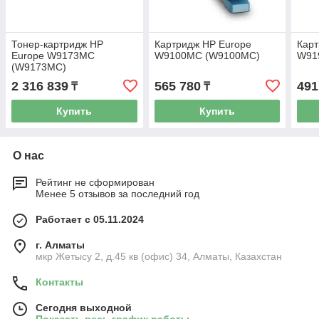
Тонер-картридж HP
Картридж HP Europe
Карт
Europe W9173MC
W9100MC (W9100MC)
W91
(W9173MC)
2 316 839
565 780
491
₸
₸
Купить
Купить
О нас
Рейтинг не сформирован
Менее 5 отзывов за последний год
Работает с 05.11.2024
г. Алматы
мкр Жетысу 2, д.45 кв (офис) 34, Алматы, Казахстан
Контакты
Сегодня выходной