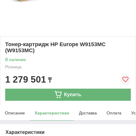
Тонер-картридж HP Europe W9153MC
(W9153MC)
В наличии
Розница
1 279 501
₸
Купить
Описание
Характеристики
Доставка
Оплата
Ус
Характеристики