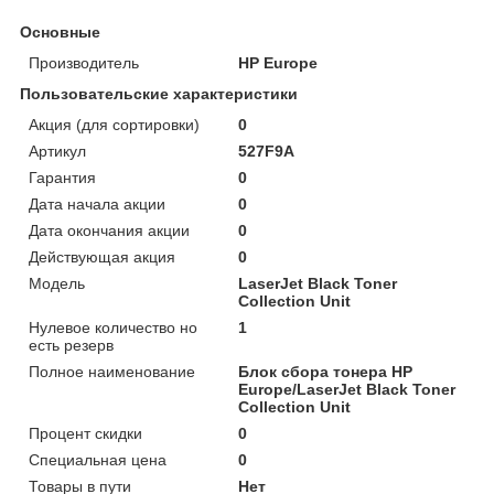
Основные
Производитель
HP Europe
Пользовательские характеристики
Акция (для сортировки)
0
Артикул
527F9A
Гарантия
0
Дата начала акции
0
Дата окончания акции
0
Действующая акция
0
Модель
LaserJet Black Toner
Collection Unit
Нулевое количество но
1
есть резерв
Полное наименование
Блок сбора тонера HP
Europe/LaserJet Black Toner
Collection Unit
Процент скидки
0
Специальная цена
0
Товары в пути
Нет