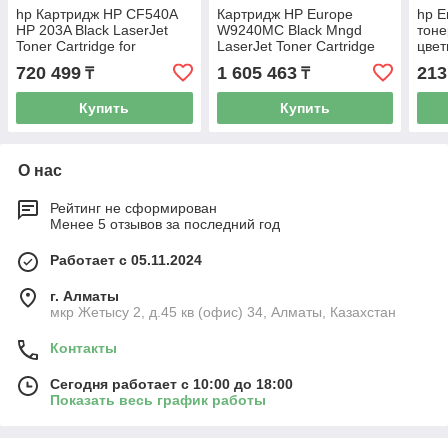
hp Картридж HP CF540A
Картридж HP Europe
hp Е
HP 203A Black LaserJet
W9240MC Black Mngd
тоне
Toner Cartridge for
LaserJet Toner Cartridge
цвет
M254/M280
(W9240MC)
прин
720 499
1 605 463
213
₸
₸
CP3
Купить
Купить
О нас
Рейтинг не сформирован
Менее 5 отзывов за последний год
Работает с 05.11.2024
г. Алматы
мкр Жетысу 2, д.45 кв (офис) 34, Алматы, Казахстан
Контакты
Сегодня работает с 10:00 до 18:00
Показать весь график работы